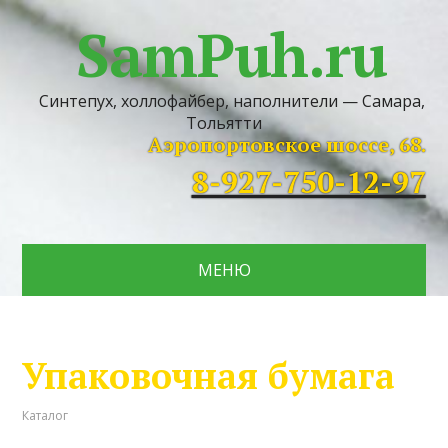
SamPuh.ru
Синтепух, холлофайбер, наполнители — Самара,
Тольятти
Аэропортовское шоссе, 68.
8-927-750-12-97
МЕНЮ
Упаковочная бумага
Каталог